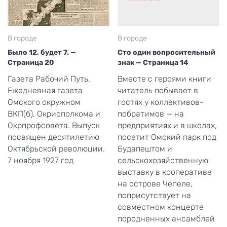
В городе
В городе
Было 12, будет 7. —
Сто один вопросительный
Страница 20
знак — Страница 14
Газета Рабочий Путь.
Вместе с героями книги
Ежедневная газета
читатель побывает в
Омского окружном
гостях у коллективов-
ВКП(б), Окрисполкома и
побратимов — на
Окрпрофсовета. Выпуск
предприятиях и в школах,
посвящен десятилетию
посетит Омский парк под
Октябрьской революции.
Будапештом и
7 ноября 1927 год
сельскохозяйственную
выставку в кооперативе
на острове Чепеле,
поприсутствует на
совместном концерте
породненных ансамблей