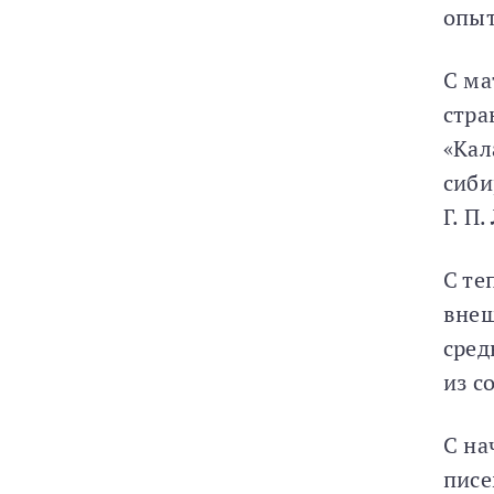
опыт
С ма
стра
«Кал
сиби
Г. П
С те
внеш
сред
из с
С на
писе