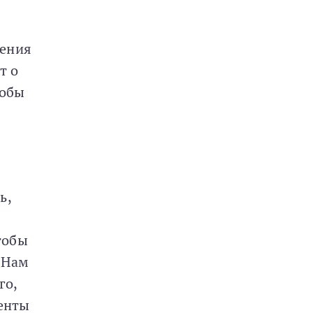
нения
т о
тобы
ь,
чтобы
 Нам
го,
денты