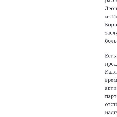
расс
Леон
из И
Корн
засл
боль
Есть
пред
Кала
врем
акти
парт
отст
наст