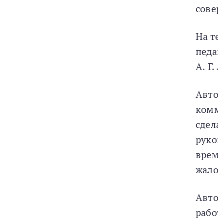
сове
На т
педа
А. Г
Авто
комм
сдел
руко
врем
жало
Авто
рабо