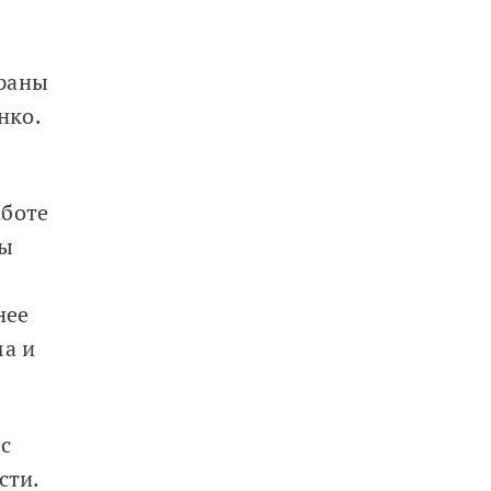
ераны
нко.
аботе
бы
нее
ма и
с
сти.