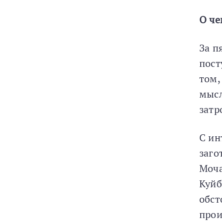
О че
За п
пост
том,
мысл
затр
С ин
заго
Моча
Куйб
обст
прои