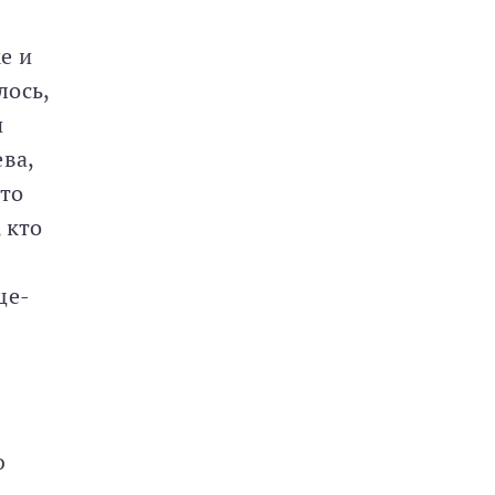
е и
лось,
и
ва,
что
 кто
ще-
ю