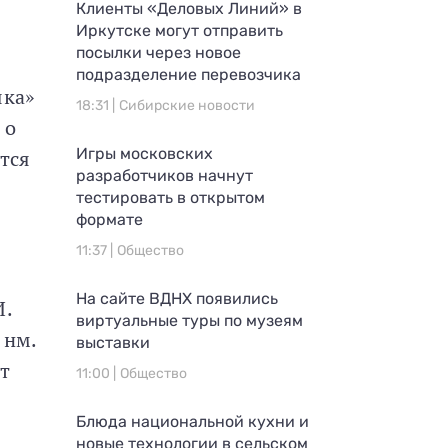
Клиенты «Деловых Линий» в
Иркутске могут отправить
посылки через новое
подразделение перевозчика
яка»
18:31 |
Сибирские новости
 о
Игры московских
ятся
разработчиков начнут
тестировать в открытом
формате
11:37 |
Общество
На сайте ВДНХ появились
И.
виртуальные туры по музеям
 нм.
выставки
ют
11:00 |
Общество
Блюда национальной кухни и
новые технологии в сельском