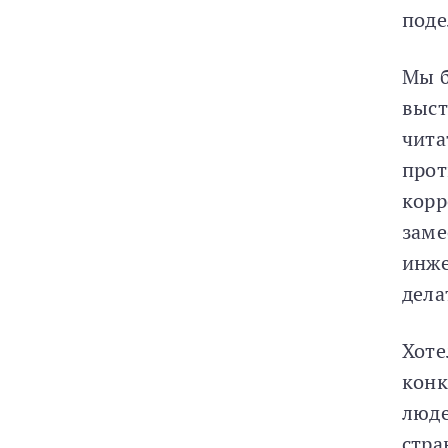
поде
Мы б
выст
чита
прот
корр
заме
инже
дела
Хоте
конк
люде
стра