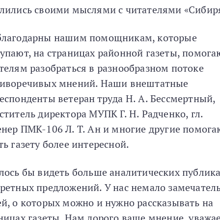
лились своими мыслями с читателями «Сибир
лагодарны нашим помощникам, которые
упают, на страницах районной газеты, помога
телям разобраться в разнообразном потоке
иворечивых мнений. Наши внештатные
еспонденты ветеран труда Н. А. Бессмертный,
ститель директора МУПК Г. Н. Радченко, гл.
нер ПМК-106 Л. Т. Ан и многие другие помога
ть газету более интересной.
лось бы видеть больше аналитических публик
ретных предложений. У нас немало замечател
й, о которых можно и нужно рассказывать на
ницах газеты. Нам дорого ваше мнение, уваж