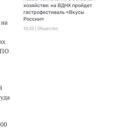
хозяйстве: на ВДНХ пройдет
гастрофестиваль «Вкусы
России»
 на
10:25 |
Общество
ах
АПО
й
руда
100