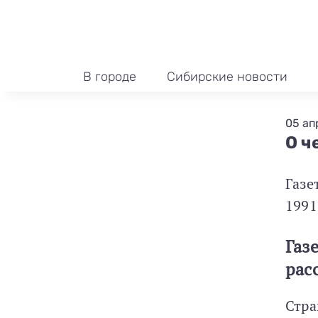
В городе
Сибирские новости
05 ап
О ч
Газе
1991
Газ
рас
Стра