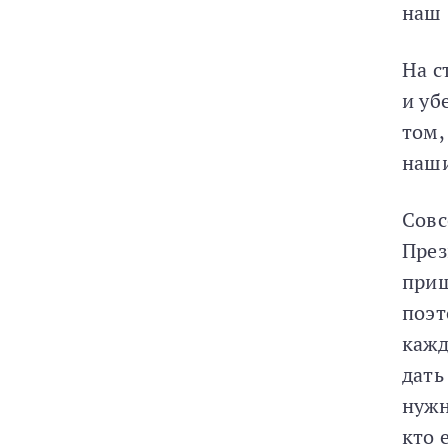
наш 
На с
и уб
том,
наши
Совс
През
приш
поэт
кажд
дать
нужн
кто 