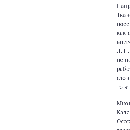
Напр
Ткач
посе
как 
вним
Л. П
не п
рабо
слов
то э
Мног
Кала
Осок