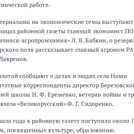
нической работе.
териалами на экономические темы выступают
ницах районной газеты главный экономист ПО
ачинск-агропромхимия» Л. В. Бабкин, о резерв
рского поля рассказывает главный агроном Р
. Лавренов.
плотой сообщают о делах и людях села Наши
татные корреспонденты директор Березовско
ней школы Н. Ф. Еременко, ветеран войны и т
овхоза «Великорусский» Ф. Г. Сидоренко.
чала года в районную газету поступило около 
м, посвященных культуре, образованию.