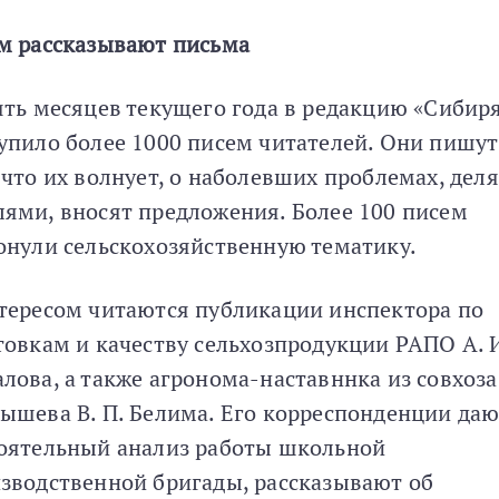
м рассказывают письма
ять месяцев текущего года в редакцию «Сибир
упило более 1000 писем читателей. Они пишут
 что их волнует, о наболевших проблемах, дел
ями, вносят предложения. Более 100 писем
онули сельскохозяйственную тематику.
тересом читаются публикации инспектора по
товкам и качеству сельхозпродукции РАПО A. 
лова, а также агронома-наставннка из совхоза
ышева B. П. Белима. Его корреспонденции да
оятельный анализ работы школьной
зводственной бригады, рассказывают об