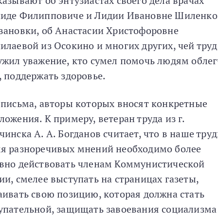
казывают об энтузиастах своего дела врачах
иде Филипповиче и Лидии Ивановне Шиленк
вановки, об Анастасии Христофоровне
илаевой из Осокино и многих других, чей труд
ужил уважение, кто сумел помочь людям обле
, поддержать здоровье.
 письма, авторы которых вносят конкретные
ложения. К примеру, ветеран труда из г.
чинска А. А. Богданов считает, что в наше тру
я разноречивых мнений необходимо более
вно действовать членам Коммунистической
ии, смелее выступать на страницах газеты,
аивать свою позицию, которая должна стать
упательной, защищать завоевания социализма