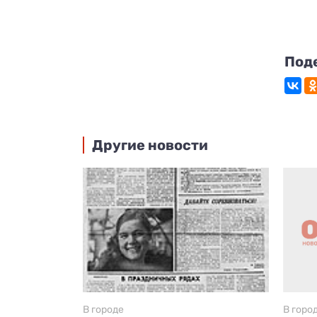
Под
Другие новости
В городе
В горо