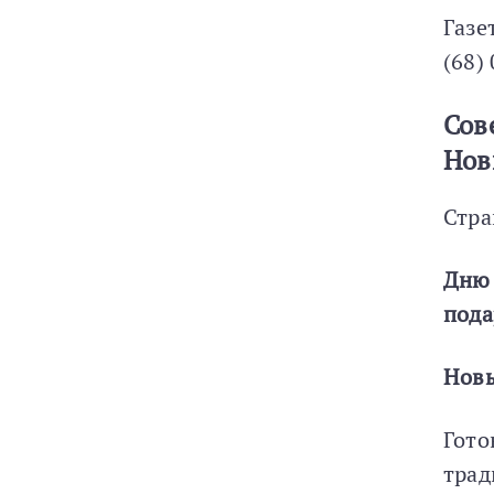
Газе
(68)
Сов
Нов
Стра
Дню
пода
Нов
Гото
трад