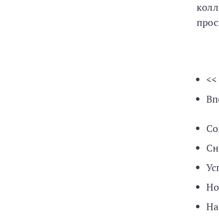
колл
прос
<<
Вп
Со
Сн
Ус
Но
На