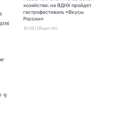
хозяйстве: на ВДНХ пройдет
и
гастрофестиваль «Вкусы
России»
дом
10:25 |
Общество
ое
№ 9