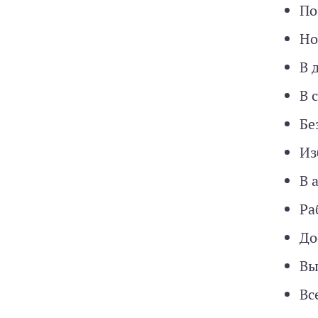
По
Но
В 
В 
Бе
Из
В 
Ра
До
Вы
Вс