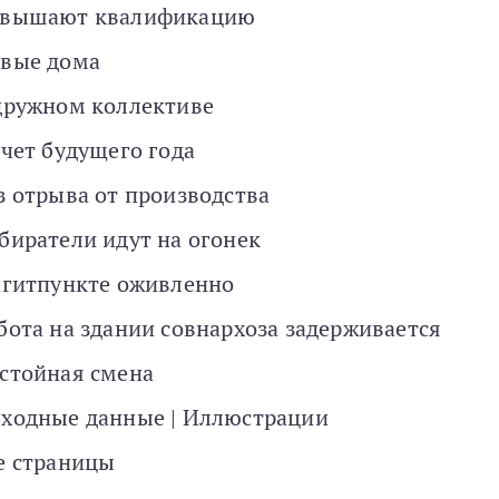
вышают квалификацию
вые дома
дружном коллективе
счет будущего года
з отрыва от производства
биратели идут на огонек
агитпункте оживленно
бота на здании совнархоза задерживается
стойная смена
ходные данные | Иллюстрации
е страницы