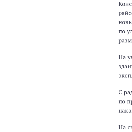
Конс
райо
новы
по у
разм
На у
здан
эксп
С ра
по п
нака
На с