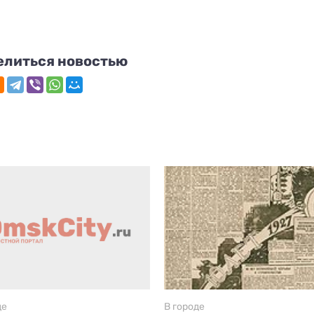
елиться новостью
де
В городе