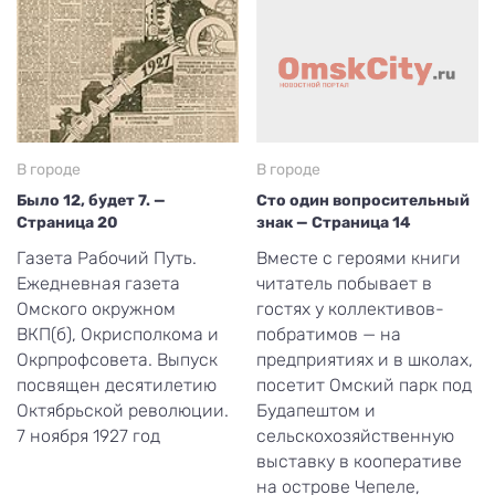
В городе
В городе
Было 12, будет 7. —
Сто один вопросительный
Страница 20
знак — Страница 14
Газета Рабочий Путь.
Вместе с героями книги
Ежедневная газета
читатель побывает в
Омского окружном
гостях у коллективов-
ВКП(б), Окрисполкома и
побратимов — на
Окрпрофсовета. Выпуск
предприятиях и в школах,
посвящен десятилетию
посетит Омский парк под
Октябрьской революции.
Будапештом и
7 ноября 1927 год
сельскохозяйственную
выставку в кооперативе
на острове Чепеле,