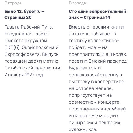
В городе
В городе
Было 12, будет 7. —
Сто один вопросительный
Страница 20
знак — Страница 14
Газета Рабочий Путь.
Вместе с героями книги
Ежедневная газета
читатель побывает в
Омского окружном
гостях у коллективов-
ВКП(б), Окрисполкома и
побратимов — на
Окрпрофсовета. Выпуск
предприятиях и в школах,
посвящен десятилетию
посетит Омский парк под
Октябрьской революции.
Будапештом и
7 ноября 1927 год
сельскохозяйственную
выставку в кооперативе
на острове Чепеле,
поприсутствует на
совместном концерте
породненных ансамблей
и на встрече молодых
сибирских и пештских
художников.