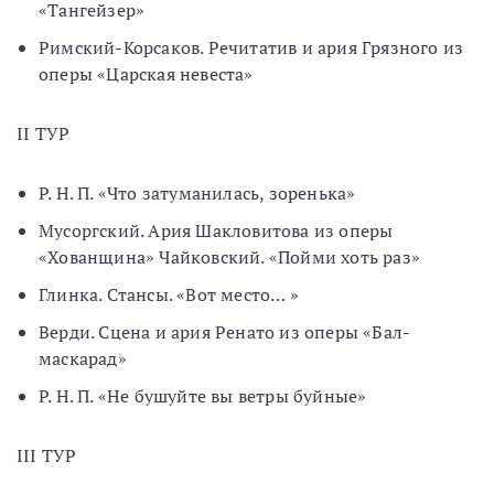
«Тангейзер»
Римский-Корсаков. Речитатив и ария Грязного из
оперы «Царская невеста»
II ТУР
Р. Н. П. «Что затуманилась, зоренька»
Мусоргский. Ария Шакловитова из оперы
«Хованщина» Чайковский. «Пойми хоть раз»
Глинка. Стансы. «Вот место… »
Верди. Сцена и ария Ренато из оперы «Бал-
маскарад»
Р. Н. П. «Не бушуйте вы ветры буйные»
III ТУР