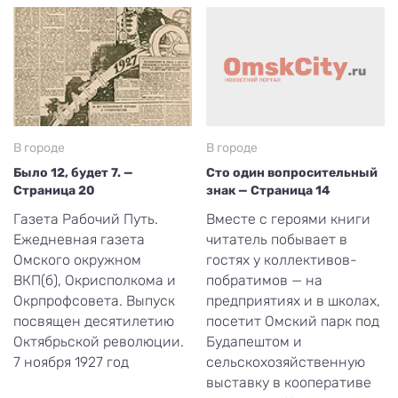
В городе
В городе
Было 12, будет 7. —
Сто один вопросительный
Страница 20
знак — Страница 14
Газета Рабочий Путь.
Вместе с героями книги
Ежедневная газета
читатель побывает в
Омского окружном
гостях у коллективов-
ВКП(б), Окрисполкома и
побратимов — на
Окрпрофсовета. Выпуск
предприятиях и в школах,
посвящен десятилетию
посетит Омский парк под
Октябрьской революции.
Будапештом и
7 ноября 1927 год
сельскохозяйственную
выставку в кооперативе