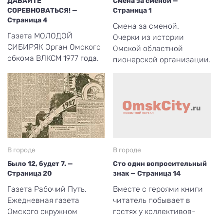
ДАВАЙТЕ
Смена за сменой —
СОРЕВНОВАТЬСЯ! —
Страница 1
Страница 4
Смена за сменой.
Газета МОЛОДОЙ
Очерки из истории
СИБИРЯК Орган Омского
Омской областной
обкома ВЛКСМ 1977 года.
пионерской организации.
В городе
В городе
Было 12, будет 7. —
Сто один вопросительный
Страница 20
знак — Страница 14
Газета Рабочий Путь.
Вместе с героями книги
Ежедневная газета
читатель побывает в
Омского окружном
гостях у коллективов-