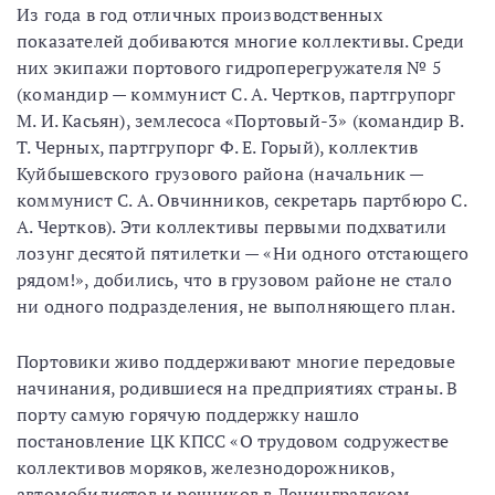
Из года в год отличных производственных
показателей добиваются многие коллективы. Среди
них экипажи портового гидроперегружателя № 5
(командир — коммунист С. А. Чертков, партгрупорг
М. И. Касьян), землесоса «Портовый-3» (командир В.
Т. Черных, партгрупорг Ф. Е. Горый), коллектив
Куйбышевского грузового района (начальник —
коммунист С. А. Овчинников, секретарь партбюро С.
А. Чертков). Эти коллективы первыми подхватили
лозунг десятой пятилетки — «Ни одного отстающего
рядом!», добились, что в грузовом районе не стало
ни одного подразделения, не выполняющего план.
Портовики живо поддерживают многие передовые
начинания, родившиеся на предприятиях страны. В
порту самую горячую поддержку нашло
постановление ЦК КПСС «О трудовом содружестве
коллективов моряков, железнодорожников,
автомобилистов и речников в Ленинградском