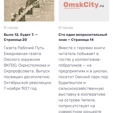
В городе
В городе
Было 12, будет 7. —
Сто один вопросительный
Страница 20
знак — Страница 14
Газета Рабочий Путь.
Вместе с героями книги
Ежедневная газета
читатель побывает в
Омского окружном
гостях у коллективов-
ВКП(б), Окрисполкома и
побратимов — на
Окрпрофсовета. Выпуск
предприятиях и в школах,
посвящен десятилетию
посетит Омский парк под
Октябрьской революции.
Будапештом и
7 ноября 1927 год
сельскохозяйственную
выставку в кооперативе
на острове Чепеле,
поприсутствует на
совместном концерте