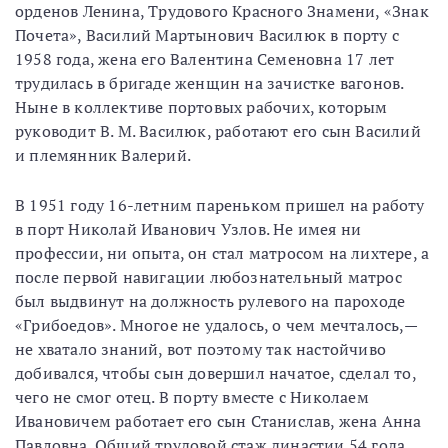
орденов Ленина, Трудового Красного Знамени, «Знак
Почета», Василий Мартынович Василюк в порту с
1958 года, жена его Валентина Семеновна 17 лет
трудилась в бригаде женщин на зачистке вагонов.
Ныне в коллективе портовых рабочих, которым
руководит В. М. Василюк, работают его сын Василий
и племянник Валерий.
В 1951 году 16-летним пареньком пришел на работу
в порт Николай Иванович Узлов. Не имея ни
профессии, ни опыта, он стал матросом на лихтере, а
после первой навигации любознательный матрос
был выдвинут на должность рулевого на пароходе
«Грибоедов». Многое не удалось, о чем мечталось,—
не хватало знаний, вот поэтому так настойчиво
добивался, чтобы сын довершил начатое, сделал то,
чего не смог отец. В порту вместе с Николаем
Ивановичем работает его сын Станислав, жена Анна
Павловна. Общий трудовой стаж династии 54 года.