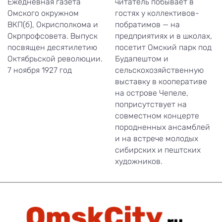
Ежедневная газета
читатель побывает в
Омского окружном
гостях у коллективов-
ВКП(б), Окрисполкома и
побратимов — на
Окрпрофсовета. Выпуск
предприятиях и в школах,
посвящен десятилетию
посетит Омский парк под
Октябрьской революции.
Будапештом и
7 ноября 1927 год
сельскохозяйственную
выставку в кооперативе
на острове Чепеле,
поприсутствует на
совместном концерте
породненных ансамблей
и на встрече молодых
сибирских и пештских
художников.