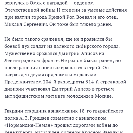
вернулся в Омск с наградой — орденом
Отечественной войны II степени за умелые действия
при взятии города Кривой Рог. Воевал и его отец,
Михаил Сергеевич. Он тоже был тяжело ранен.
Не было такого сражения, где не проявился бы
боевой дух солдат из далекого сибирского города.
Мужественно сражался Дмитрий Аписов на
Ленинградском фронте. Не раз он бывал ранен, но
после ранения снова возвращался в строй. Он
награжден двумя орденами и медалями.
Представителем 204-й разведроты 314-й стрелковой
дивизии участвовал Дмитрий Аписов в третьем
антифашистском митинге молодежи в Москве.
Гвардии старшина авиамеханик 18-го гвардейского
полка А. 3. Гришаев совместно с авиаполком
«Нормандия-Неман» прошел дорогами войны до
Кенигсберга, награжден орденом Красной Звезды и