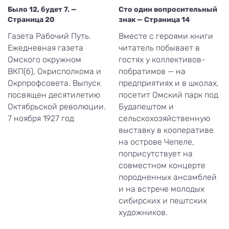
Было 12, будет 7. —
Сто один вопросительный
Страница 20
знак — Страница 14
Газета Рабочий Путь.
Вместе с героями книги
Ежедневная газета
читатель побывает в
Омского окружном
гостях у коллективов-
ВКП(б), Окрисполкома и
побратимов — на
Окрпрофсовета. Выпуск
предприятиях и в школах,
посвящен десятилетию
посетит Омский парк под
Октябрьской революции.
Будапештом и
7 ноября 1927 год
сельскохозяйственную
выставку в кооперативе
на острове Чепеле,
поприсутствует на
совместном концерте
породненных ансамблей
и на встрече молодых
сибирских и пештских
художников.