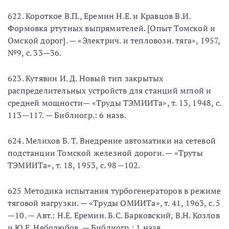
622. Короткое В.П., Еремин Н.Е. и Кравцов В.И.
Формовка ртутных выпрямителей. [Опыт Томской и
Омской дорог]. — «Электрич. и тепловозн. тяга», 1957,
№9, с. 33—36.
623. Кутявин И. Д. Новый тип закрытых
распределительных устройств для станций мглой и
средней мощности— «Труды ТЭМИИТа», т. 13, 1948, с.
113—117. — Библиогр.: 6 назв.
624. Мелихов Б. Т. Внедрение автоматики на сетевой
подстанции Томской железной дороги. — «Труты
ТЭМИИТа», т. 18, 1953, с. 98—102.
625 Методика испытания турбогенераторов в режиме
тяговой нагрузки. — «Труды ОМИИТа», т. 41, 1963, с. 5
—10. — Авт.: Н.Е. Еремин. Б.С. Барковский, В.Н. Козлов
и Ю.Е. Неболюбов, — Библиогр.: 1 назв.