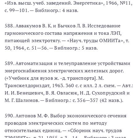
«Изв. высш. учеб. заведений. Энергетика», 1966, №11,
с. 99—101. — Библиогр.: 4 назв.
588. Аввакумов В. К. и Бычков Л. В. Исследование
гармонического состава напряжения и тока ЛЭП,
питающей электротягу. — «Науч. труды ОМИИТа», т.
50, 1964, с. 51—56. — Библиогр.: 5 назв.
589. Автоматизация и телеуправление устройствами
энергоснабжения электрических железных дорог.
(«Учебник для вузов ж. -д. транспорта]. М.
Трансжелдориздат, 1963. 360 с. с илл. 2 л. схем. — Авт.:
И. И. Бенешевич, В. Я. Овласюк, Н. Д. Сухопрудский и
М. Г. Шалимов. — Библиогр.: с. 356—357 (42 назв.).
590. Антонов М. Ф. Выбор экономического сечения
проводов электрических систем по методу
относительных единиц. — «Сборник науч. трудов
ТЭМИИТа», т. 21, 1955, с. 3—14 — Библиогр.: 3 назв.