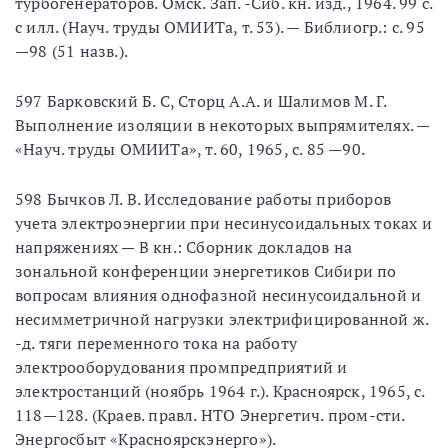
турбогенераторов. Омск. Зап. -Сиб. кн. изд., 1964. 99 с.
с илл. (Науч. труды ОМИИТа, т. 53). — Библиогр.: с. 95
—98 (51 назв.).
597 Барковский Б. С, Сторц А.А. и Шалимов М. Г.
Выполнение изоляции в некоторых выпрямителях. —
«Науч. труды ОМИИТа», т. 60, 1965, с. 85 —90.
598 Бычков Л. В. Исследование работы приборов
учета электроэнергии при несинусоидальных токах и
напряжениях — В кн.: Сборник докладов на
зональной конференции энергетиков Сибири по
вопросам влияния однофазной несинусоидальной и
несимметричной нагрузки электрифицированной ж.
-д. тяги переменного тока на работу
электрооборудования промпредприятий и
электростанций (ноябрь 1964 г.). Красноярск, 1965, с.
118—128. (Краев. правл. НТО Энергетич. пром-сти.
Энергосбыт «Красноярскэнерго»).