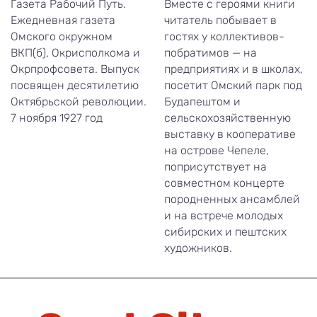
Газета Рабочий Путь.
Вместе с героями книги
Ежедневная газета
читатель побывает в
Омского окружном
гостях у коллективов-
ВКП(б), Окрисполкома и
побратимов — на
Окрпрофсовета. Выпуск
предприятиях и в школах,
посвящен десятилетию
посетит Омский парк под
Октябрьской революции.
Будапештом и
7 ноября 1927 год
сельскохозяйственную
выставку в кооперативе
на острове Чепеле,
поприсутствует на
совместном концерте
породненных ансамблей
и на встрече молодых
сибирских и пештских
художников.