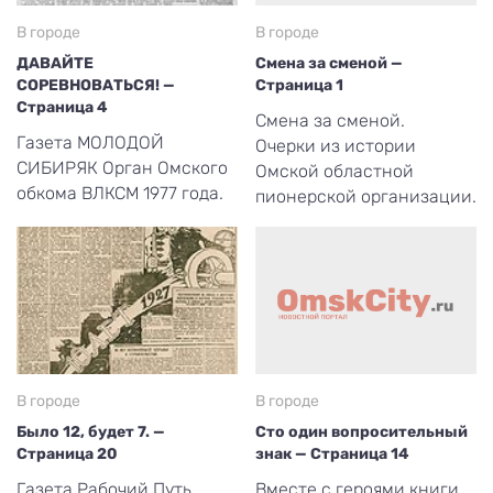
В городе
В городе
ДАВАЙТЕ
Смена за сменой —
СОРЕВНОВАТЬСЯ! —
Страница 1
Страница 4
Смена за сменой.
Газета МОЛОДОЙ
Очерки из истории
СИБИРЯК Орган Омского
Омской областной
обкома ВЛКСМ 1977 года.
пионерской организации.
В городе
В городе
Было 12, будет 7. —
Сто один вопросительный
Страница 20
знак — Страница 14
Газета Рабочий Путь.
Вместе с героями книги