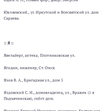
Юкляевский., уг. Иркутской и Всесвятской ул. дом
Сараева.
:: Я ::
Явельберг, аптека, Плотниковская ул.
Ягодин, инженер, Ст. Омск
Язов В. А., Бригадная ул., дом 5
Яздовский С. И., домовладелец, ул., Вражек (1 я
Подъячинская), собст дом.
Яковлев Евгений Иванович, чиновник, Костельная