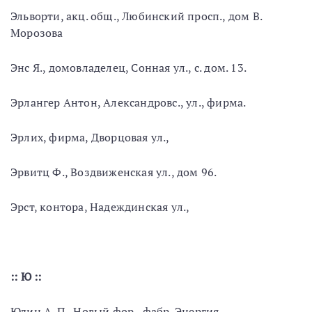
Эльворти, акц. общ., Любинский просп., дом В.
Морозова
Энс Я., домовладелец, Сонная ул., с. дом. 13.
Эрлангер Антон, Александровс., ул., фирма.
Эрлих, фирма, Дворцовая ул.,
Эрвитц Ф., Воздвиженская ул., дом 96.
Эрст, контора, Надеждинская ул.,
:: Ю ::
Юдин A. П., Новый фор., фабр. Энергия