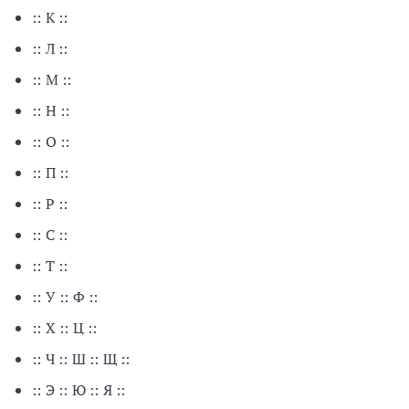
:: К ::
:: Л ::
:: М ::
:: Н ::
:: О ::
:: П ::
:: Р ::
:: С ::
:: Т ::
:: У :: Ф ::
:: Х :: Ц ::
:: Ч :: Ш :: Щ ::
:: Э :: Ю :: Я ::