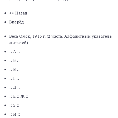
<< Назад
Вперёд
Весь Омск, 1913 г. (2 часть. Алфавитный указатель
жителей)
:: А ::
:: Б ::
:: В ::
:: Г ::
:: Д ::
:: Е :: Ж ::
:: З ::
:: И ::