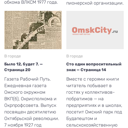
обкома ВЛКСМ 1977 года.
пионерской организации.
В городе
В городе
Было 12, будет 7. —
Сто один вопросительный
Страница 20
знак — Страница 14
Газета Рабочий Путь.
Вместе с героями книги
Ежедневная газета
читатель побывает в
Омского окружном
гостях у коллективов-
ВКП(б), Окрисполкома и
побратимов — на
Окрпрофсовета. Выпуск
предприятиях и в школах,
посвящен десятилетию
посетит Омский парк под
Октябрьской революции.
Будапештом и
7 ноября 1927 год
сельскохозяйственную