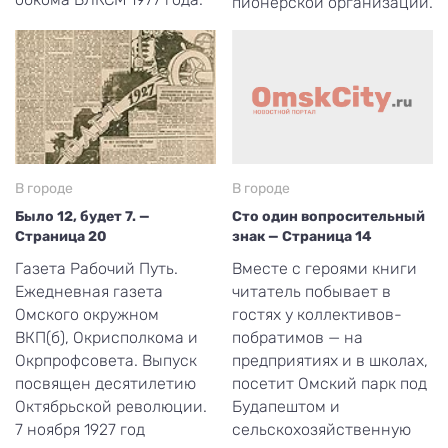
пионерской организации.
В городе
В городе
Было 12, будет 7. —
Сто один вопросительный
Страница 20
знак — Страница 14
Газета Рабочий Путь.
Вместе с героями книги
Ежедневная газета
читатель побывает в
Омского окружном
гостях у коллективов-
ВКП(б), Окрисполкома и
побратимов — на
Окрпрофсовета. Выпуск
предприятиях и в школах,
посвящен десятилетию
посетит Омский парк под
Октябрьской революции.
Будапештом и
7 ноября 1927 год
сельскохозяйственную