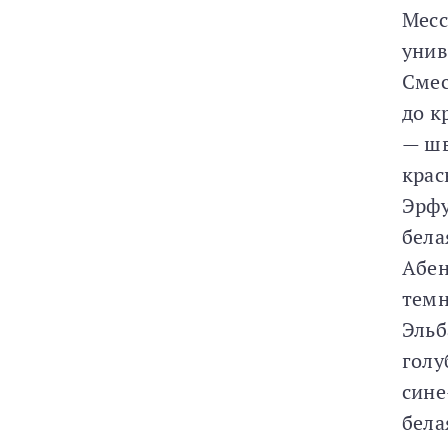
Мес
унив
Смес
до к
— шв
крас
Эрфу
бела
Абен
темн
Эльб
гол
сине
бела