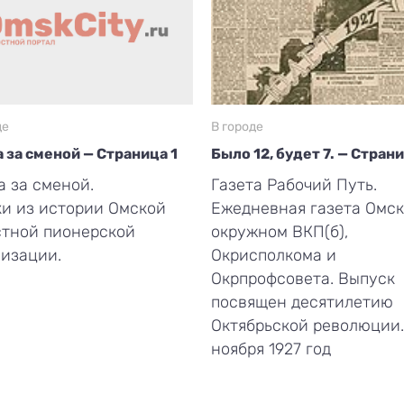
де
В городе
 за сменой — Страница 1
Было 12, будет 7. — Стран
 за сменой.
Газета Рабочий Путь.
и из истории Омской
Ежедневная газета Омск
стной пионерской
окружном ВКП(б),
изации.
Окрисполкома и
Окрпрофсовета. Выпуск
посвящен десятилетию
Октябрьской революции.
ноября 1927 год