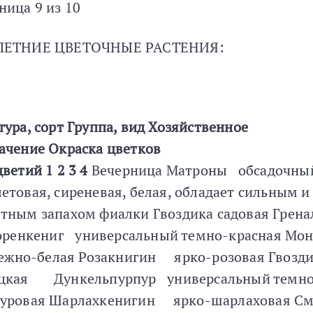
ница 9 из 10
ЛЕТНИЕ ЦВЕТОЧНЫЕ РАСТЕНИЯ:
тура, сорт
Группа, вид
Хозяйственное
ачение
Окраска цветков
цветий
1
2
3
4
Вечерница Матроны обсадочны
етовая, сиреневая, белая, обладает сильным и
тным запахом фиалки Гвоздика садовая Грен
енкениг универсальный темно-красная Мон
но-белая Розакнигин ярко-розовая Гвозди
ецкая Дункельпурпур универсальный темно
уровая Шарлахкенигин ярко-шарлаховая См