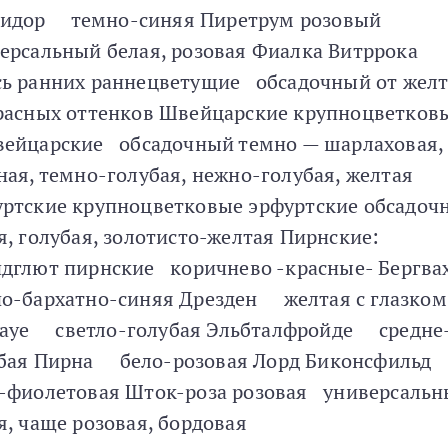
сидор темно-синяя Пиретрум розовый
ерсальный белая, розовая Фиалка Витррок
ь ранних раннецветущие обсадочный от жел
расных оттенков Швейцарские крупноцветков
ейцарские обсадочный темно — шарлаховая,
ная, темно-голубая, нежно-голубая, желтая
ртские крупноцветковые эрфуртские обсадоч
я, голубая, золотисто-желтая Пирнские:
дглют пирнские коричнево -красные- Берг
о-бархатно-синяя Дрезден желтая с глазком
ауе светло-голубая Эльбталфройде средне
убая Пирна бело-розовая Лорд Биконсфиль
-фиолетовая Шток-роза розовая универсаль
я, чаще розовая, бордовая