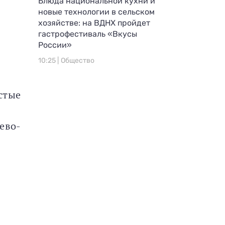
Блюда национальной кухни и
новые технологии в сельском
хозяйстве: на ВДНХ пройдет
гастрофестиваль «Вкусы
России»
10:25 |
Общество
стые
ево-
я
я