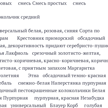
ровых смесь Смесь простых смесь
окольчик средний
ерсальный белая, розовая, синяя Сорта по
ерам Крестовник приморский обсадочный
ая, декоративность придают серебристо-пуши
ья Лакфиоль срезочный золотисто-желтая,
тисто-коричневая, красно-коричневая, коричн
етовая, с приятным запахом Маргаритка
голетняя Этна обсадочный темно-красная
ебаль снежно-белая Наперстянка пурпурна
дочный пестокрашенные колокольчики Бела
я Пурпурная пурпурная, красная Незабудка
вая универсальный Блауер Корб голубая