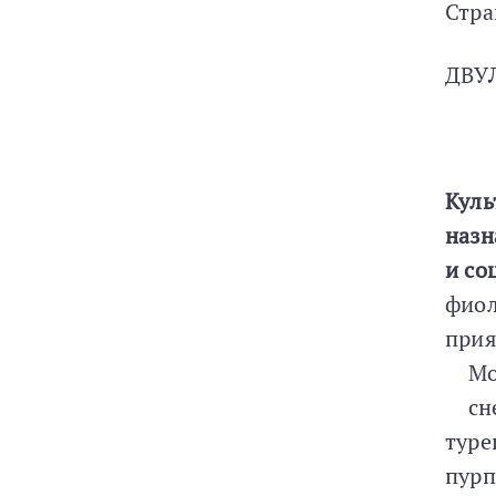
Стра
ДВУ
Куль
назн
и со
фиол
прия
Мор
снеж
тур
пурп