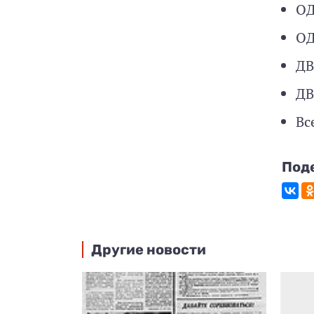
ОД
ОД
ДВ
ДВ
Вс
Под
Другие новости