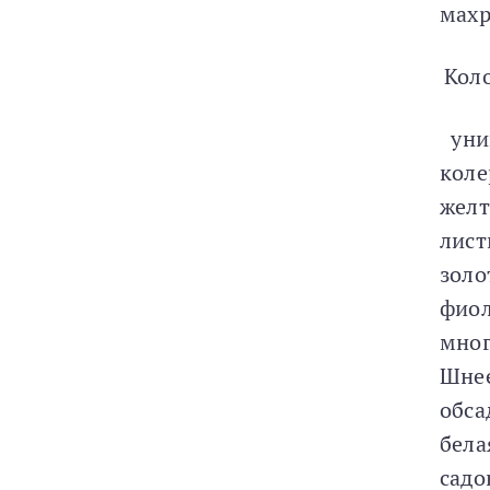
мах
Кол
унив
кол
желт
лист
золо
фиол
мно
Шне
обса
бела
садо