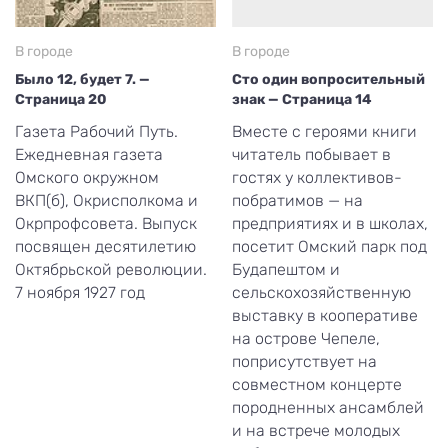
В городе
В городе
Было 12, будет 7. —
Сто один вопросительный
Страница 20
знак — Страница 14
Газета Рабочий Путь.
Вместе с героями книги
Ежедневная газета
читатель побывает в
Омского окружном
гостях у коллективов-
ВКП(б), Окрисполкома и
побратимов — на
Окрпрофсовета. Выпуск
предприятиях и в школах,
посвящен десятилетию
посетит Омский парк под
Октябрьской революции.
Будапештом и
7 ноября 1927 год
сельскохозяйственную
выставку в кооперативе
на острове Чепеле,
поприсутствует на
совместном концерте
породненных ансамблей
и на встрече молодых