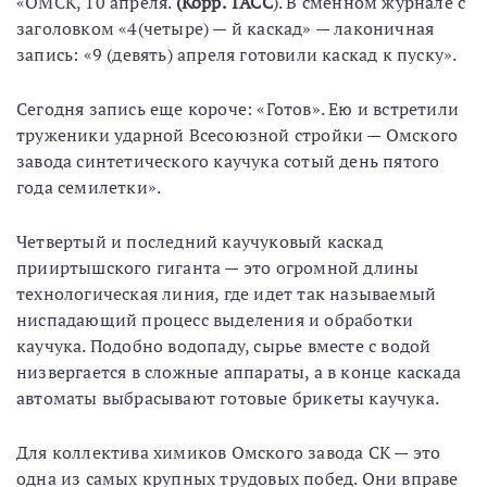
«ОМСК, 10 апреля.
(Корр. ТАСС
). В сменном журнале с
заголовком «4(четыре) — й каскад» — лаконичная
запись: «9 (девять) апреля готовили каскад к пуску».
Сегодня запись еще короче: «Готов». Ею и встретили
труженики ударной Всесоюзной стройки — Омского
завода синтетического каучука сотый день пятого
года семилетки».
Четвертый и последний каучуковый каскад
прииртышского гиганта — это огромной длины
технологическая линия, где идет так называемый
ниспадающий процесс выделения и обработки
каучука. Подобно водопаду, сырье вместе с водой
низвергается в сложные аппараты, а в конце каскада
автоматы выбрасывают готовые брикеты каучука.
Для коллектива химиков Омского завода СК — это
одна из самых крупных трудовых побед. Они вправе