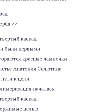
зад
ерёд >>
твертый каскад
и были первыми
гораются красные лампочки
астье Анатолия Селютина
 пути к цели
лимеризация началась
твертый каскад
ержимые целью