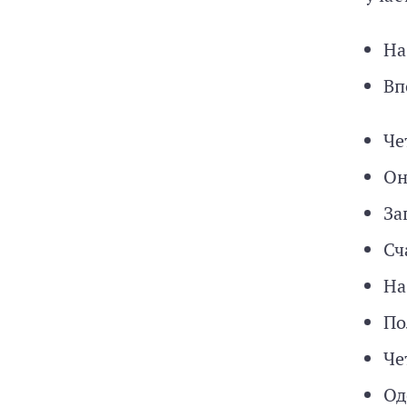
На
Вп
Че
Он
За
Сч
На
По
Че
Од