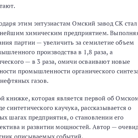
тают.
одаря этим энтузиастам Омский завод СК стал
нейшим химическим предприятием. Выполня
ания партии — увеличить за семилетие объем
ышленного производства в 1,8 раза, а
ческого — в 3 раза, омичи осваивают новые
ости промышленности органического синтеза
 нефтяных газов.
ой книжке, которая является первой об Омско
де синтетического каучука, рассказывается о
ых шагах предприятия, о становлении его
ектива и развитии мощностей. Автор — очеви
тник описываемых событий.