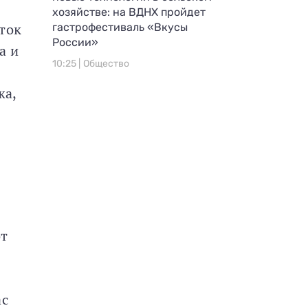
хозяйстве: на ВДНХ пройдет
ток
гастрофестиваль «Вкусы
России»
а и
10:25 |
Общество
жа,
от
ас