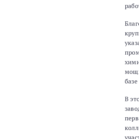
рабо
Благ
круп
указ
пром
хими
мощн
базе
В эт
заво
перв
колл
учас