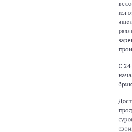
вело
изго
эшел
разл
заре
прои
С 24
нача
брик
Дост
прод
суро
свои