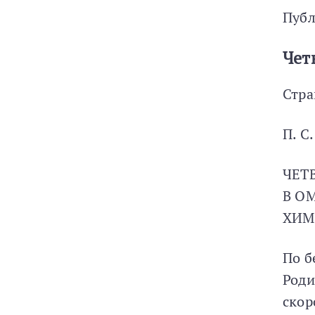
Публ
Чет
Стра
П. С
ЧЕТ
В О
ХИМ
По б
Роди
скор