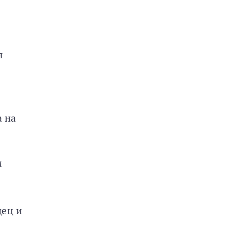
я
 на
м
дец и