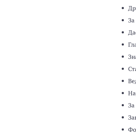
Др
За
Да
Гл
Зн
Ст
Ве
На
За
За
Фо