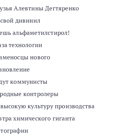
узья Алевтины Дегтяренко
 свой дивинил
ешь альфаметилстирол!
аза технологии
аменосцы нового
ановление
дут коммунисты
родные контролеры
 высокую культуру производства
втра химического гиганта
тографии