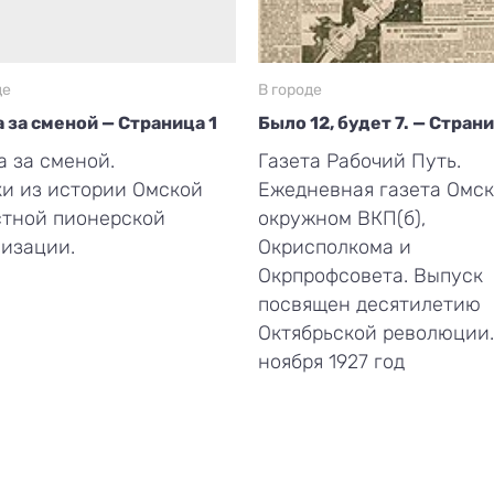
де
В городе
 за сменой — Страница 1
Было 12, будет 7. — Стран
 за сменой.
Газета Рабочий Путь.
и из истории Омской
Ежедневная газета Омск
стной пионерской
окружном ВКП(б),
изации.
Окрисполкома и
Окрпрофсовета. Выпуск
посвящен десятилетию
Октябрьской революции.
ноября 1927 год