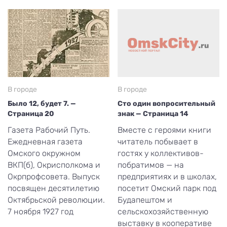
В городе
В городе
Было 12, будет 7. —
Сто один вопросительный
Страница 20
знак — Страница 14
Газета Рабочий Путь.
Вместе с героями книги
Ежедневная газета
читатель побывает в
Омского окружном
гостях у коллективов-
ВКП(б), Окрисполкома и
побратимов — на
Окрпрофсовета. Выпуск
предприятиях и в школах,
посвящен десятилетию
посетит Омский парк под
Октябрьской революции.
Будапештом и
7 ноября 1927 год
сельскохозяйственную
выставку в кооперативе