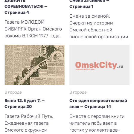
ДАВАЙТЕ
Смена за сменой —
СОРЕВНОВАТЬСЯ! —
Страница 1
Страница 4
Смена за сменой.
Газета МОЛОДОЙ
Очерки из истории
СИБИРЯК Орган Омского
Омской областной
обкома ВЛКСМ 1977 года.
пионерской организации.
В городе
В городе
Было 12, будет 7. —
Сто один вопросительный
Страница 20
знак — Страница 14
Газета Рабочий Путь.
Вместе с героями книги
Ежедневная газета
читатель побывает в
Омского окружном
гостях у коллективов-