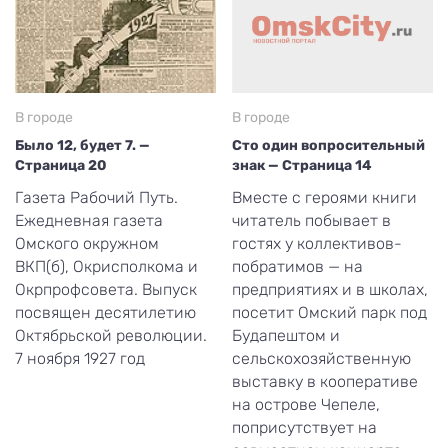
В городе
В городе
Было 12, будет 7. —
Сто один вопросительный
Страница 20
знак — Страница 14
Газета Рабочий Путь.
Вместе с героями книги
Ежедневная газета
читатель побывает в
Омского окружном
гостях у коллективов-
ВКП(б), Окрисполкома и
побратимов — на
Окрпрофсовета. Выпуск
предприятиях и в школах,
посвящен десятилетию
посетит Омский парк под
Октябрьской революции.
Будапештом и
7 ноября 1927 год
сельскохозяйственную
выставку в кооперативе
на острове Чепеле,
поприсутствует на