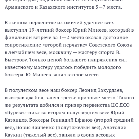
Армянского и Казахского институтов 5—7 места.
В личном первенстве из омичей удачнее всех
выступил 19-летний боксер Юрий Минеев, который в
финальной встрече за 1—2 места оказал достойное
сопротивление «второй перчатке» Советского Союза
в легчайшем весе, москвичу — мастеру спорта В.
Быстрову. Только ценой большого напряжения сил
известному мастеру удалось победить молодого
боксера. Ю. Минеев занял второе место.
В полулегком весе наш боксер Леонид Закурдаев,
выиграв два боя, занял третье призовое место. Такого
же результата добился и призер первенства ЦС ДСО
«Буревестник» во втором полусреднем весе Юрий
Казанцев. Боксеры Геннадий Ефанов (второй средний
вес), Борис Зайченко (полутяжелый вес), Анатолий
Каукин (тяжелый вес), заняли в своих весовых