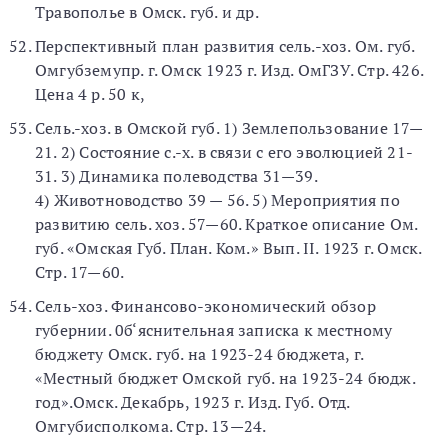
Травополье в Омск. губ. и др.
Перспективный план развития сель.-хоз. Ом. губ.
Омгубземупр. г. Омск 1923 г. Изд. ОмГЗУ. Стр. 426.
Цена 4 р. 50 к,
Сель.-хоз. в Омской губ. 1) Землепользование 17—
21. 2) Состояние с.-х. в связи с его эволюцией 21-
31. 3) Динамика полеводства 31—39.
4) Животноводство 39 — 56. 5) Мероприятия по
развитию сель. хоз. 57—60. Краткое описание Ом.
губ. «Омская Губ. План. Ком.» Вып. II. 1923 г. Омск.
Стр. 17—60.
Сель-хоз. Финансово-экономический обзор
губернии. 0б‘яснительная записка к местному
бюджету Омск. губ. на 1923-24 бюджета, г.
«Местный бюджет Омской губ. на 1923-24 бюдж.
год».Омск. Декабрь, 1923 г. Изд. Губ. Отд.
Омгубисполкома. Стр. 13—24.