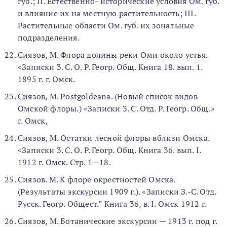
губ.; II. Естественно- исторические условия Ом. губ.
и влияние их на местную растительность; III.
Растительные области Ом. губ. их зональные
подразделения.
Сиязов, М. Флора долины реки Оми около устья.
«Записки 3. С. О. Р. Геогр. Общ. Книга 18. вып. 1.
1895 г. г. Омск.
Сиязов, М. Postgoldeana. (Новый список видов
Омской флоры.) «Записки 3. С. Отд. Р. Геогр. Общ.»
г. Омск,
Сиязов, М. Остатки лесной флоры вблизи Омска.
«Записки 3. С. О. Р. Геогр. Общ. Книга 36. вып. I.
1912 г. Омск. Стр. 1—18.
Сиязов. М. К флоре окрестностей Омска.
(Результаты экскурсии 1909 г.). «Записки З.-С. Отд.
Русск. Геогр. Общест.” Книга 36, в. I. Омск 1912 г.
Сиязов, М. Ботанические экскурсии — 1913 г. под г.