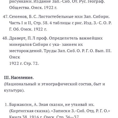
рисунками. Издание Зап.-Сиб. От. Рус. Географ.
Общества. Омск. 1922 г.
Семенов, Б. С. Листостебельные мхи Зап. Сибири.
Часть I и II, Стр. 58. 4 таблицы с рис. Изд. З.-С. О. Р.
Г. Об. Омск. 1922 г.
Драверт, П. Л проф. Определитель важнейших
минералов Сибири с ука- занием их
месторождений. Труды Зап. Сиб. О. Р. Г. О. Вып. III.
Омск
1922 г. Стр. 72.
III. Население.
(Национальный и этнографический состав, быт и
культура).
Баржаксин, А. Зная сказки, не утаивай их.
(Киргисская сказка). «Записки З.-Сиб. Отд. Р. Г. О.»
Книга 38. 1916 г. Омск. Стр. 36—37.