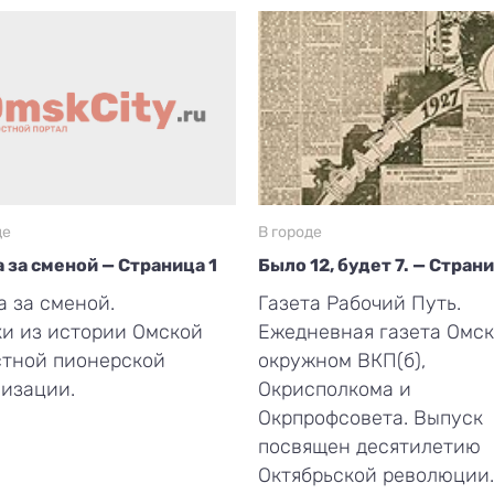
де
В городе
 за сменой — Страница 1
Было 12, будет 7. — Стран
 за сменой.
Газета Рабочий Путь.
и из истории Омской
Ежедневная газета Омск
стной пионерской
окружном ВКП(б),
изации.
Окрисполкома и
Окрпрофсовета. Выпуск
посвящен десятилетию
Октябрьской революции.