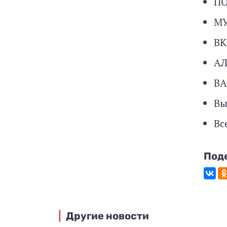
ПО
М
ВК
А
ВА
Вы
Вс
Под
Другие новости