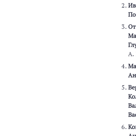
Ив
По
От
Ма
Гл
А.
Ма
Ан
Ве
Ко
Ва
Ва
Ко
Ан