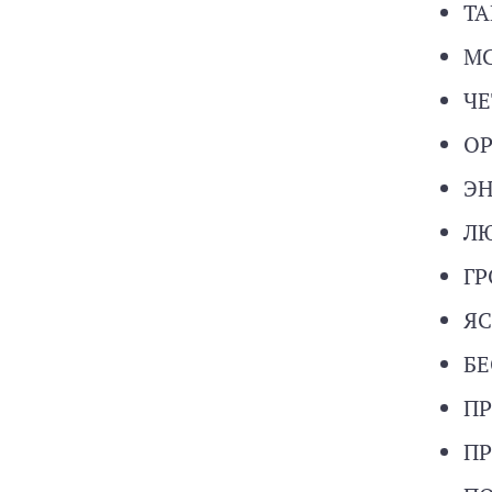
ТА
МС
ЧЕ
ОР
Э
Л
ГР
Я
БЕ
П
П