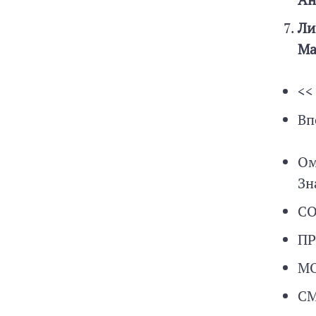
Ли
Ма
<<
Вп
Ом
Зн
СО
П
МО
СМ