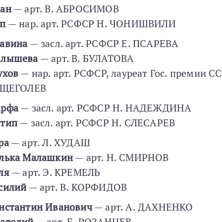
ан
— арт. В. АБРОСИМОВ
п
— нар. арт. РСФСР Н. ЧОНИШВИЛИ
авина
— засл. арт. РСФСР Е. ПСАРЕВА
лышева
— арт. В. БУЛАТОВА
ухов
— нар. арт. РСФСР, лауреат Гос. премии С
 ЩЕГОЛЕВ
рфа
— засл. арт. РСФСР Н. НАДЕЖДИНА
тип
— засл. арт. РСФСР Н. СЛЕСАРЕВ
ра
— арт. Л. ХУДАШ
лька Малашкин
— арт. Н. СМИРНОВ
ля
— арт. Э. КРЕМЕЛЬ
силий
— арт. В. КОРФИДОВ
нстантин Иванович
— арт. А. ДАХНЕНКО
атолий
— арт. Б. РОЗАНЦЕВ