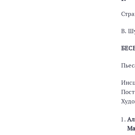
Стра
В. 
БЕС
Пьес
Инсц
Пост
Худо
Ал
Ма