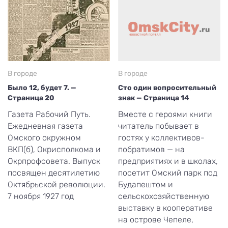
В городе
В городе
Было 12, будет 7. —
Сто один вопросительный
Страница 20
знак — Страница 14
Газета Рабочий Путь.
Вместе с героями книги
Ежедневная газета
читатель побывает в
Омского окружном
гостях у коллективов-
ВКП(б), Окрисполкома и
побратимов — на
Окрпрофсовета. Выпуск
предприятиях и в школах,
посвящен десятилетию
посетит Омский парк под
Октябрьской революции.
Будапештом и
7 ноября 1927 год
сельскохозяйственную
выставку в кооперативе
на острове Чепеле,