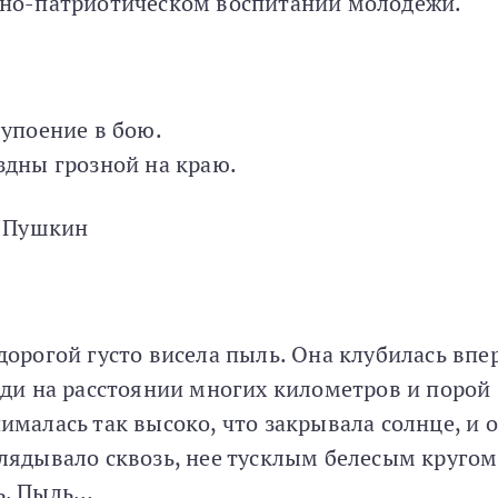
но-патриотическом воспитании молодежи.
 упоение в бою.
здны грозной на краю.
. Пушкин
дорогой густо висела пыль. Она клубилась впе
ади на расстоянии многих километров и порой
ималась так высоко, что закрывала солнце, и 
лядывало сквозь, нее тусклым белесым кругом
ь. Пыль…