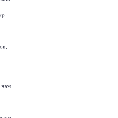
ир
ов,
я
о нам
овсем