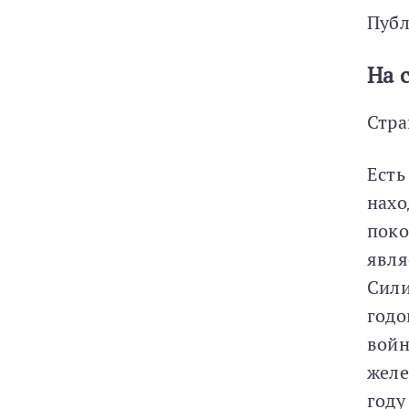
Публ
На 
Стра
Есть
нахо
поко
явля
Сили
годо
войн
желе
году