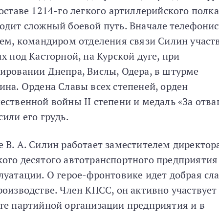
составе 1214-го легкого артиллерийского полка
одит сложный боевой путь. Вначале телефонис
тем, командиром отделения связи Силин участ
ях под Касторной, на Курской дуге, при
ировании Днепра, Вислы, Одера, в штурме
ина. Ордена Славы всех степеней, орден
ественной войны II степени и медаль «За отва
сили его грудь.
 В. А. Силин работает заместителем директор
ого десятого автотранспортного предприятия
луатации. О герое-фронтовике идет добрая сл
роизводстве. Член КПСС, он активно участвует
те партийной организации предприятия и в