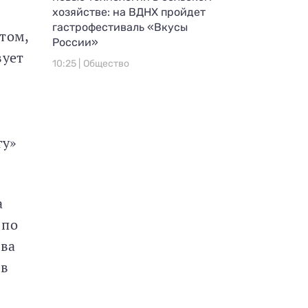
хозяйстве: на ВДНХ пройдет
гастрофестиваль «Вкусы
том,
России»
вует
10:25 |
Общество
гу»
а
 по
ава
 в