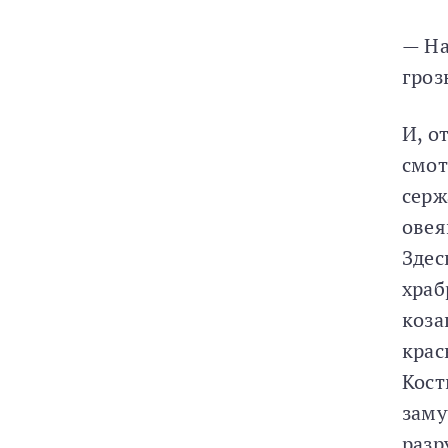
— На
гроз
И, о
смот
серж
овея
Здес
храб
коза
крас
Кост
заму
разр