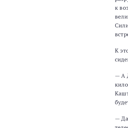
к во
вели
Сили
встр
К эт
сиде
— А 
кило
Кашт
буде
— Да
теле