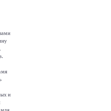
азами
ину
,
в.
амя
ь
тых и
и
емля