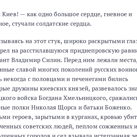
 Киев! — как одно большое сердце, гневное и
ное, стучали солдатские сердца.
тзываясь на этот стук, широко раскрытыми гл
рел на расстилавшуюся приднепровскую равн
ант Владимир Силин. Перед ним лежали места
нные славой многих поколений русских воино
ь некогда с половцами и печенегами бились
рые дружины киевских князей, развевалось зн
цкого войска Богдана Хмельницкого, сражалис
ные полки Николая Щорса и батьки Боженко.
ьми героев, зарытыми в курганах, кровью уби
ченных советских людей, пеплом сожженных 
ушенных городов и сел взывала истерзанная з