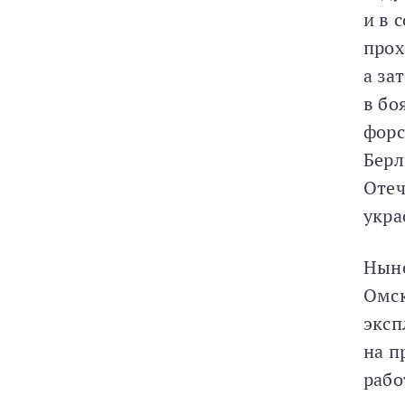
и в 
прох
а за
в бо
форс
Берл
Отеч
укра
Ныне
Омск
эксп
на п
рабо