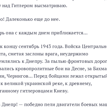
 над Гитлером высматриваю.
о! Далеконько еще до нее.
рь она с каждым днем приближается…
к концу сентябрь 1943 года. Войска Центральн
та, сметая заслоны врага, неудержимо
емлялись к Днепру. За пылью фронтовых доро
вались кровопролитные бои на Десне, за Бахма
н, Чернигов… Перед бойцами лежал открыты
 к великой украинской реке, к древнему,
ганному гитлеровцами Киеву.
 Днепр! — победно пели двигатели боевых ма