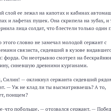
й слой ее лежал на капотах и кабинах автома
лах и лафетах пушек. Она скрипела на зубах, и 
рнила лица солдат, что блестели только один г
о этого словно не замечал молодой сержант с
емами связиста, сидевший в кузове видавшег
: форда. Он неотрывно смотрел на бескрайню
ину, синевшую древними курганами.
, Силин! — окликнул сержанта сидевший рядо
ат. — Уж не клад ли ты высматриваешь? А то,
т, поищем?
е-что побольше, — отозвался сержант. — Побе