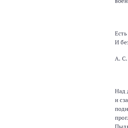
воен
Есть
И бе
А. С
Над 
и сз
подн
прог
Пыл