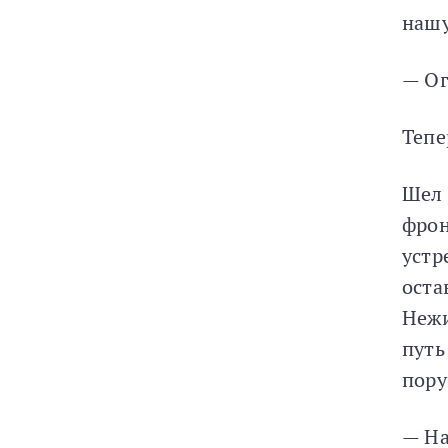
нашу
— Ог
Тепе
Шел 
фрон
устр
оста
Нежи
путь
пору
— На