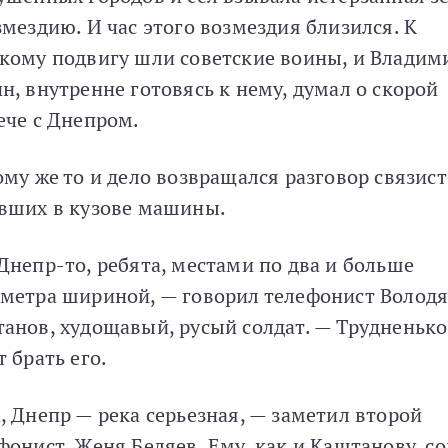
змездию. И час этого возмездия близился. К
кому подвигу шли советские воины, и Владим
н, внутренне готовясь к нему, думал о скорой
ече с Днепром.
ому же то и дело возвращался разговор связист
вших в кузове машины.
Днепр-то, ребята, местами по два и больше
метра шириной, — говорил телефонист Волод
анов, худощавый, русый солдат. — Трудненьк
т брать его.
, Днепр — река серьезная, — заметил второй
фонист, Женя Беляев. Ему, как и Каштанову, с