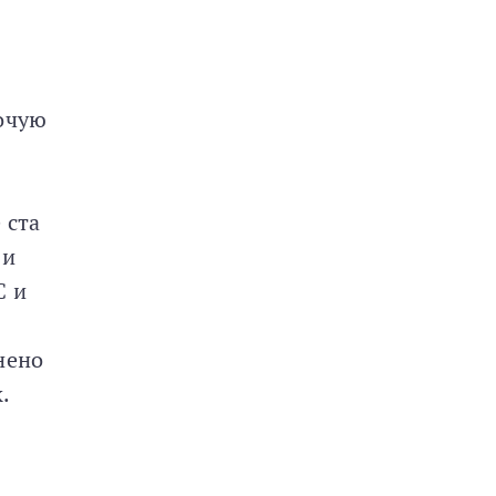
бочую
 ста
ши
С и
нено
.