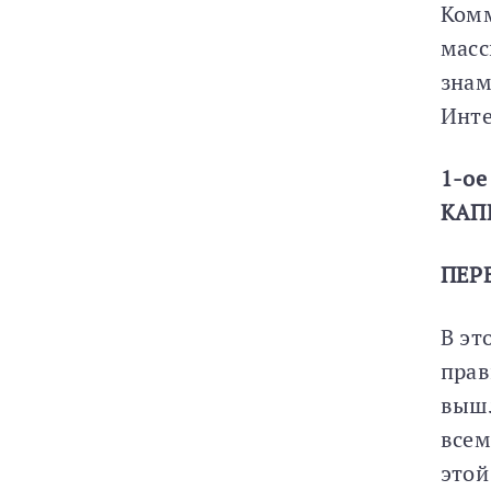
Комм
масс
знам
Инте
1-ое
КАП
ПЕР
В эт
прав
вышл
всем
этой