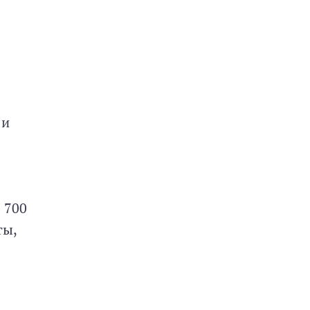
ли
 700
ты,