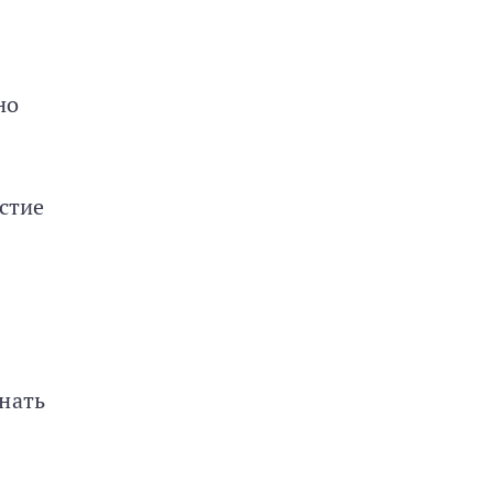
но
стие
нать