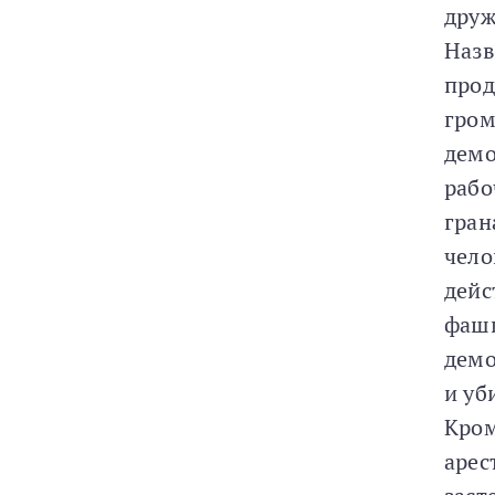
друж
Назв
прод
гром
демо
рабо
гран
чело
дейс
фаши
демо
и уб
Кром
арес