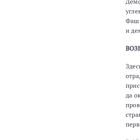
Демо
угле
Фаши
и де
ВОЗ
Здес
отра
прис
да о
пров
стра
перв