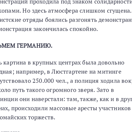
нстраций проходила под знаком солидарности
копами. Но здесь атмосфера слишком сгущена.
стские отряды боялись разгонять демонстран
монстрация закончилась спокойно.
ЬМЕМ ГЕРМАНИЮ.
ь картина в крупных центрах была довольно
дная; например, в Люстгартене на митинге
утствовало 250.000 чел., а полиция ходила вок
коло путь такого огромного зверя. Зато в
инции они наверстали: там, также, как и в дру
нах, происходили массовые аресты участников
омайских торжеств.