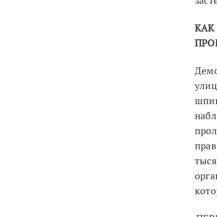
заст
КАК
ПРО
Демо
улиц
шпик
набл
прол
прав
тыся
орга
кото