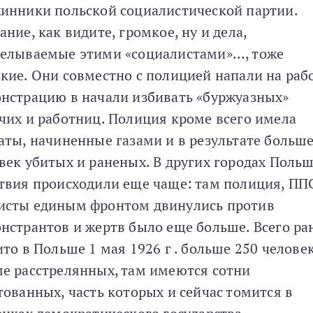
инники польской социалистической партии.
ание, как видите, громкое, ну и дела,
елываемые этими «социалистами»…, тоже
кие. Они совместно с полицией напали на ра
нстрацию в начали избивать «буржуазных»
чих и работниц. Полиция кроме всего имела
аты, начиненные газами и в результате больше
век убитых и раненых. В других городах Поль
твия происходили еще чаще: там полиция, ПП
сты единым фронтом двинулись против
нстрантов и жертв было еще больше. Всего ра
ито в Польше 1 мая 1926 г . больше 250 человек
е расстрелянных, там имеются сотни
тованных, часть которых и сейчас томится в