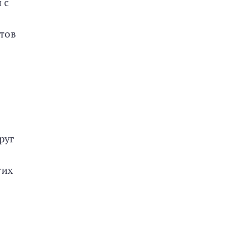
 с
тов
руг
гих