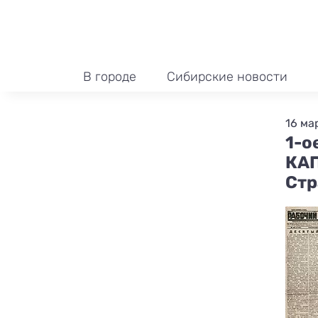
В городе
Сибирские новости
16 ма
1-о
КА
Стр