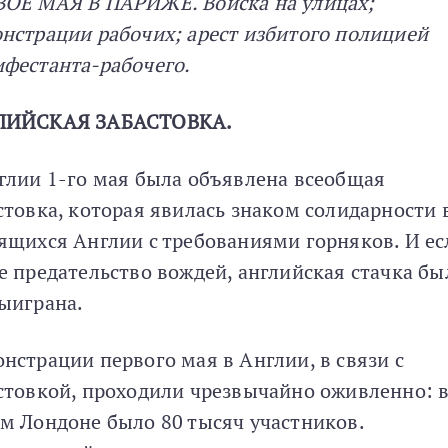
ОЕ МАЯ В ПАРИЖЕ. Войска на улицах;
нстрации рабочих; арест избитого полицией
фестанта-рабочего.
ЛИЙСКАЯ ЗАБАСТОВКА.
глии 1-го мая была объявлена всеобщая
стовка, которая явилась знаком солидарности 
ящихся Англии с требованиями горняков. И ес
е предательство вождей, английская стачка бы
ыиграна.
нстрации первого мая в Англии, в связи с
стовкой, проходили чрезвычайно оживленно: 
м Лондоне было 80 тысяч участников.