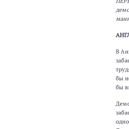
ПЕРВ
демо
мани
АНГ
В Ан
заба
труд
бы н
бы в
Демо
заба
одно