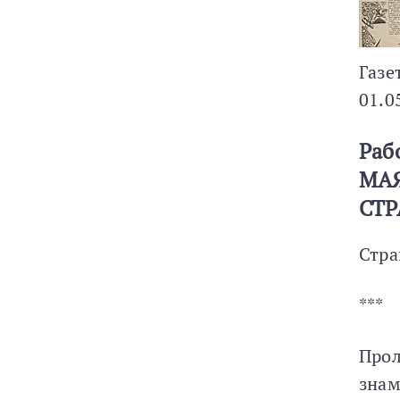
Газе
01.0
Раб
МАЯ
СТР
Стра
***
Прол
знам