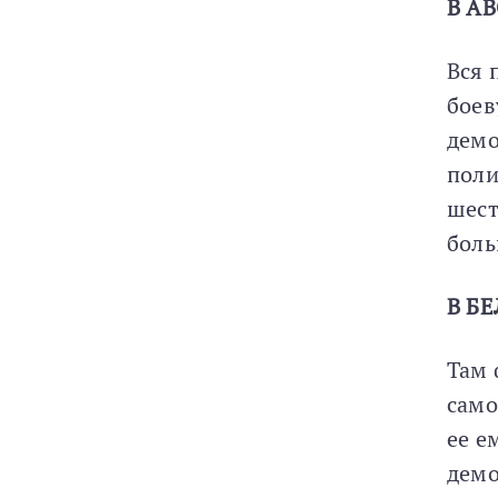
В А
Вся 
боев
демо
поли
шест
боль
В БЕ
Там 
само
ее е
демо