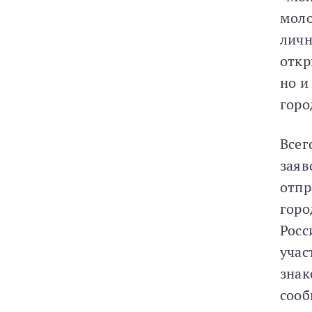
моло
личн
откр
но и
горо
Всег
заяв
отпр
горо
Росс
учас
знак
сооб