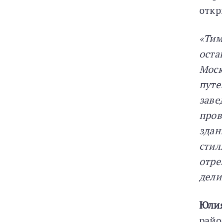
откр
«Тим
оста
Моск
путе
заве
пров
здан
стил
отре
дели
Юли
райо