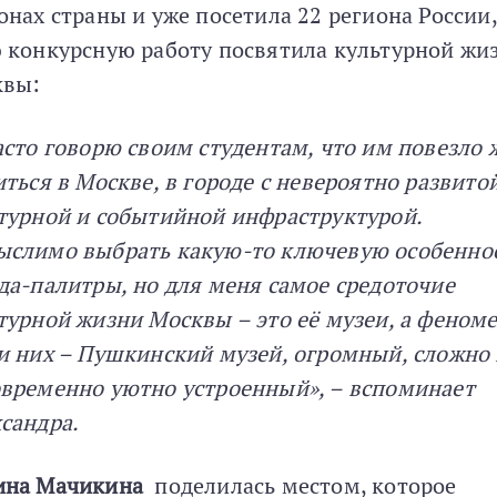
онах страны и уже посетила 22 региона России,
 конкурсную работу посвятила культурной жи
квы:
асто говорю своим студентам, что им повезло 
иться в Москве, в городе с невероятно развито
турной и событийной инфраструктурой.
слимо выбрать какую-то ключевую особенно
да-палитры, но для меня самое средоточие
турной жизни Москвы – это её музеи, а феном
и них – Пушкинский музей, огромный, сложно
временно уютно устроенный», – вспоминает
сандра.
ина Мачикина
поделилась местом, которое