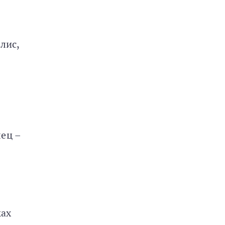
лис,
ец –
ках