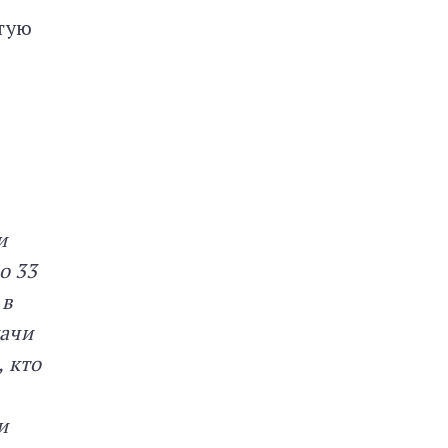
атую
и
о 33
 в
дачи
, кто
и