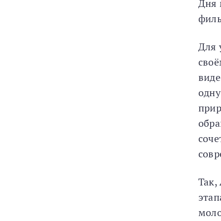
Дня 
филь
Для 
своё
виде
одну
прир
обра
соче
совр
Так,
этап
моло