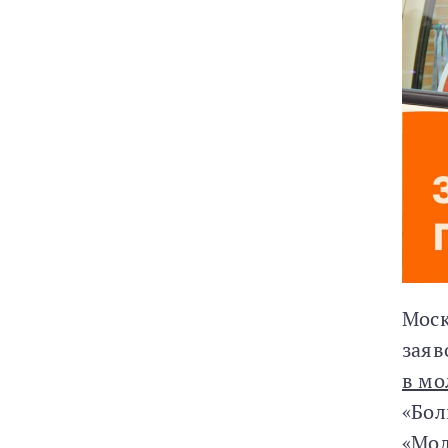
Моск
заяв
в мо
«Бол
«Мол