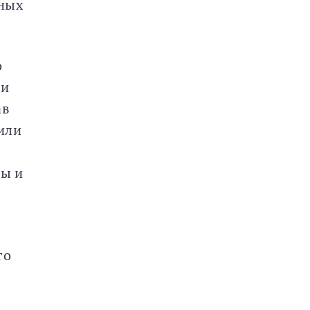
ьных
о
ли
ав
 или
ры и
го