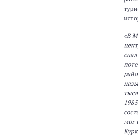
тури
исто
«В М
цент
спал
поте
райо
назы
тыся
1985
сост
мог 
Курк