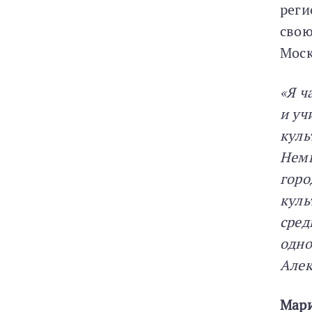
реги
свою
Мос
«Я ч
и уч
куль
Немы
горо
куль
сред
одно
Алек
Мар