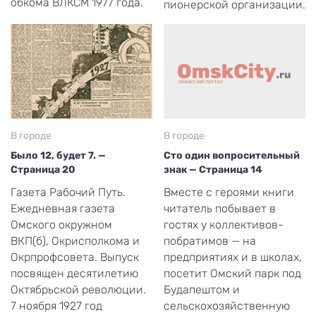
обкома ВЛКСМ 1977 года.
пионерской организации.
В городе
В городе
Было 12, будет 7. —
Сто один вопросительный
Страница 20
знак — Страница 14
Газета Рабочий Путь.
Вместе с героями книги
Ежедневная газета
читатель побывает в
Омского окружном
гостях у коллективов-
ВКП(б), Окрисполкома и
побратимов — на
Окрпрофсовета. Выпуск
предприятиях и в школах,
посвящен десятилетию
посетит Омский парк под
Октябрьской революции.
Будапештом и
7 ноября 1927 год
сельскохозяйственную