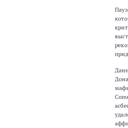
Пауэ
кото
крит
выст
реко
прид
Данн
Дона
мафи
Come
асбе
удал
аффи