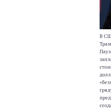
В СШ
Трам
Пауэ
запл
стои
долл
«без
гряд
пред
созд