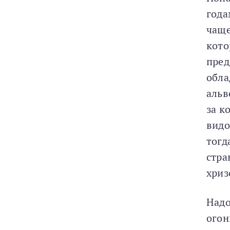
года
чаще
кото
пред
обла
альв
за к
видо
тогд
стра
хриз
Надо
огон