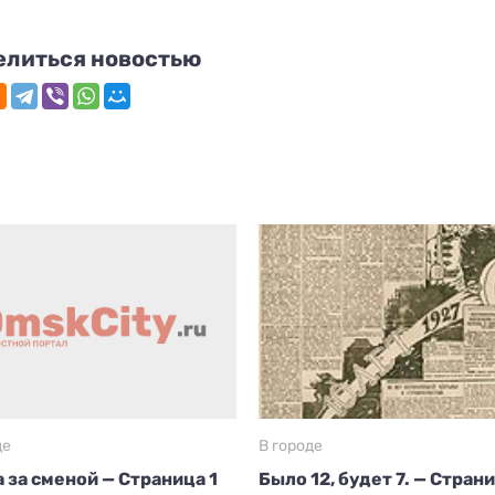
елиться новостью
де
В городе
 за сменой — Страница 1
Было 12, будет 7. — Стран