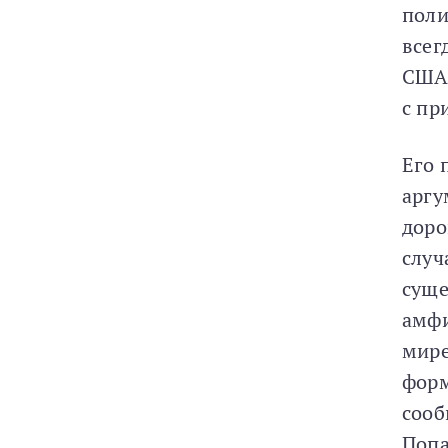
поли
всег
США 
с пр
Его 
аргу
доро
случ
суще
амфи
мире
форм
сооб
Попа