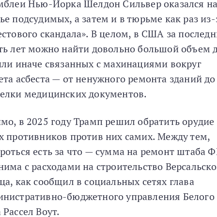
мблеи Нью-Йорка Шелдон Сильвер оказался н
ье подсудимых, а затем и в тюрьме как раз из-
естового скандала». В целом, в США за послед
ть лет можно найти довольно большой объем д
или иначе связанных с махинациями вокруг
ета асбеста — от ненужного ремонта зданий до
елки медицинских документов.
мо, в 2025 году Трамп решил обратить орудие
х противников против них самих. Между тем,
роться есть за что — сумма на ремонт штаба 
нима с расходами на строительство Версальско
ца, как сообщил в социальных сетях глава
нистративно-бюджетного управления Белого
 Рассел Воут.