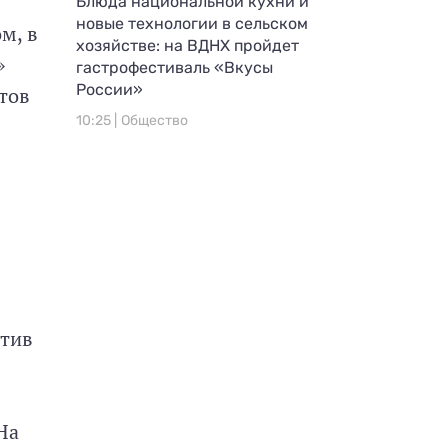
Блюда национальной кухни и
новые технологии в сельском
м, в
хозяйстве: на ВДНХ пройдет
»
гастрофестиваль «Вкусы
России»
тов
10:25 |
Общество
отив
На