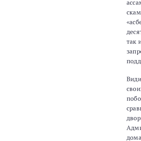
асса
скам
«асб
деся
так 
запр
подд
Види
свои
побо
срав
двор
Адми
дома