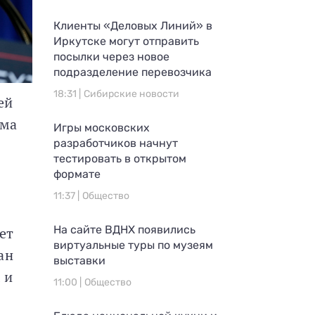
Клиенты «Деловых Линий» в
Иркутске могут отправить
посылки через новое
подразделение перевозчика
18:31 |
Сибирские новости
ей
ома
Игры московских
разработчиков начнут
тестировать в открытом
формате
11:37 |
Общество
На сайте ВДНХ появились
ет
виртуальные туры по музеям
ан
выставки
 и
11:00 |
Общество