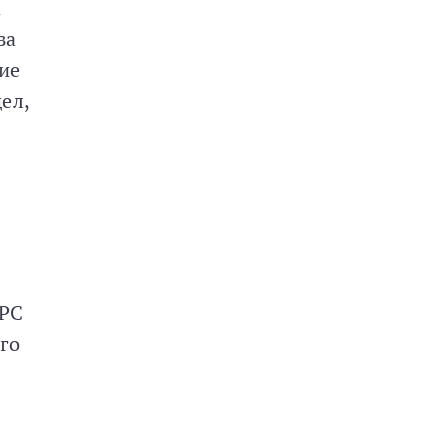
а
за
ние
ел,
ФРС
го