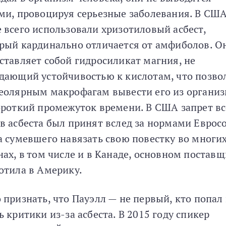
ми, провоцируя серьезные заболевания. В СШ
 всего использовали хризотиловый асбест,
рый кардинально отличается от амфиболов. О
ставляет собой гидросиликат магния, не
дающий устойчивостью к кислотам, что позво
еолярным макрофагам вывести его из органи
ороткий промежуток времени. В США запрет вс
в асбеста был принят вслед за нормами Еврос
а сумевшего навязать свою повестку во многи
нах, в том числе и в Канаде, основном постав
отила в Америку.
 признать, что Пауэлл — не первый, кто попал
ь критики из-за асбеста. В 2015 году спикер