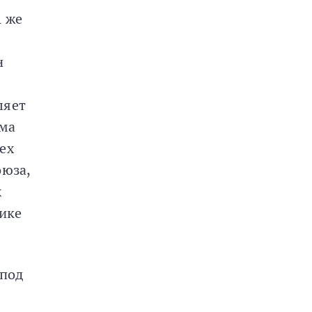
А же
н
ляет
зма
ех
оюза,
х
щике
 под