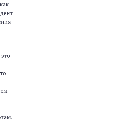
 как
идент
ения
 это
что
сем
отам.