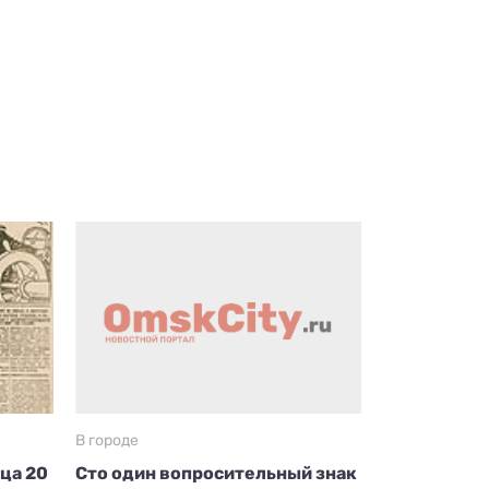
В городе
ица 20
Сто один вопросительный знак