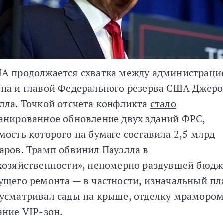
А продолжается схватка между администраци
па и главой Федерального резерва США Джер
лла. Точкой отсчета конфликта
стало
анированное обновление двух зданий ФРС,
мость которого на бумаге составила 2,5 млрд
аров. Трамп обвинил Пауэлла в
хозяйственности», непомерно раздувшей бюдж
ущего ремонта — в частности, изначальный пл
усматривал сады на крыше, отделку мрамором
ание VIP-зон.