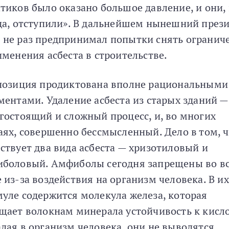
тиков было оказано большое давление, и они,
да, отступили». В дальнейшем нынешний през
не раз предпринимал попытки снять огранич
именения асбеста в строительстве.
позиция продиктована вполне рациональными
ментами. Удаление асбеста из старых зданий —
гостоящий и сложный процесс, и, во многих
аях, совершенно бессмысленный. Дело в том, 
ствует два вида асбеста — хризотиловый и
боловый. Амфиболы сегодня запрещены во в
 из-за воздействия на организм человека. В их
уле содержится молекула железа, которая
щает волокнам минерала устойчивость к кисл
дая в организм человека, они не выводятся