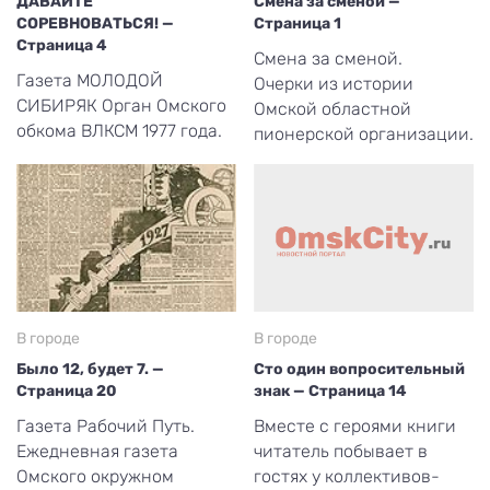
ДАВАЙТЕ
Смена за сменой —
СОРЕВНОВАТЬСЯ! —
Страница 1
Страница 4
Смена за сменой.
Газета МОЛОДОЙ
Очерки из истории
СИБИРЯК Орган Омского
Омской областной
обкома ВЛКСМ 1977 года.
пионерской организации.
В городе
В городе
Было 12, будет 7. —
Сто один вопросительный
Страница 20
знак — Страница 14
Газета Рабочий Путь.
Вместе с героями книги
Ежедневная газета
читатель побывает в
Омского окружном
гостях у коллективов-